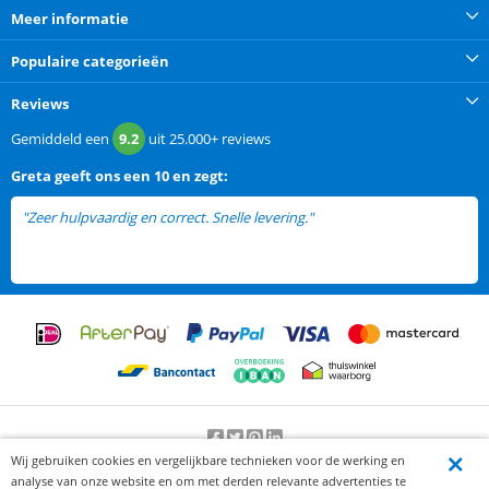
Meer informatie
Populaire categorieën
Reviews
Gemiddeld een
9.2
uit
25.000+
reviews
Greta
geeft ons een
10 en zegt:
"Zeer hulpvaardig en correct. Snelle levering."
Wij gebruiken cookies en vergelijkbare technieken voor de werking en
Beoordeling door klanten:
9.2
/
10
-
25000
beoordelingen
analyse van onze website en om met derden relevante advertenties te