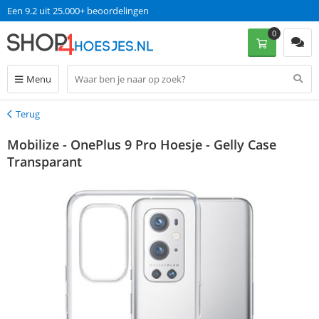
Een 9.2 uit 25.000+ beoordelingen
0
Menu
Terug
Terug
Mobilize - OnePlus 9 Pro Hoesje - Gelly Case
Transparant