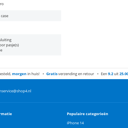
Pro
 case
luiting
or pasje(s)
ie
esteld,
morgen
in huis!
Gratis
verzending en retour
Een
9.2
uit
25.0
nservice@shop4.nl
rmatie
Populaire categorieën
iPhone 14