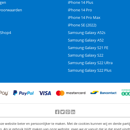
ngen
iPhone 14 Plus
voorwaarden
iPhone 14 Pro
iPhone 14 Pro Max
iPhone SE (2022)
 Shop4
Samsung Galaxy A52s
Samsung Galaxy A52
Samsung Galaxy S21 FE
Samsung Galaxy S22
Samsung Galaxy S22 Ultra
Samsung Galaxy S22 Plus
Beoordeling door klanten:
9.2
/
10
-
25000
beoordelingen
nze website beter en persoonlijker te maken. Met de cookies kunnen wij en derde part
© 2012-2026 Knaak Commerce B.V.
Als je gebruik blijft maken van onze website, gaan we er vanuit dat je dat goed vindt.