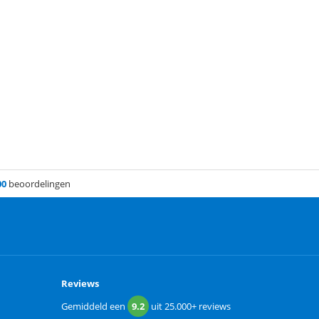
00
beoordelingen
Reviews
Gemiddeld een
9.2
uit
25.000+
reviews