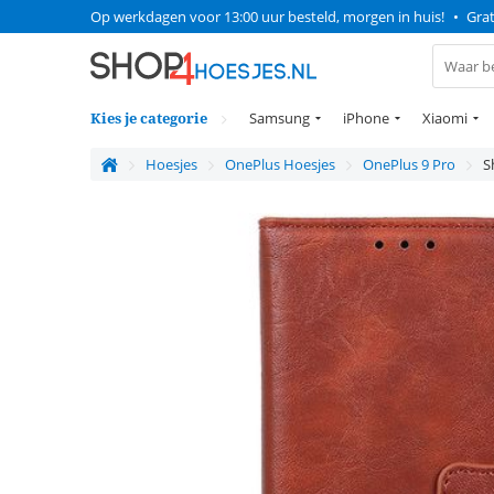
Op werkdagen voor 13:00 uur besteld, morgen in huis!
•
Grat
Kies je categorie
Samsung
iPhone
Xiaomi
Hoesjes
OnePlus Hoesjes
OnePlus 9 Pro
S