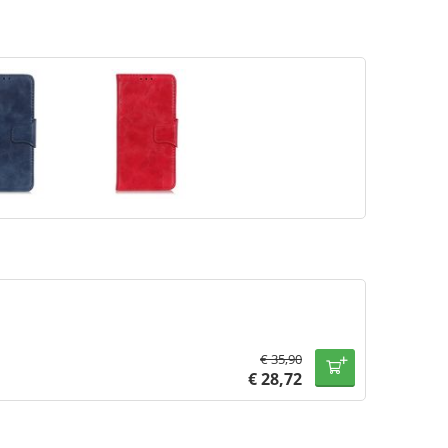
€
35,90
€
28,72