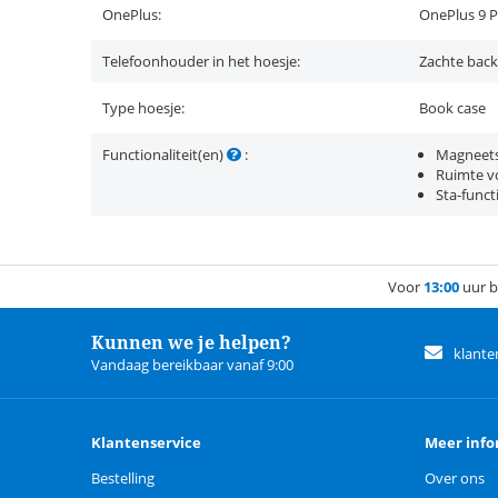
OnePlus:
OnePlus 9 
Telefoonhouder in het hoesje:
Zachte back
Type hoesje:
Book case
Functionaliteit(en)
:
Magneets
Ruimte vo
Sta-funct
Voor
13:00
uur b
Kunnen we je helpen?
klante
Vandaag bereikbaar vanaf 9:00
Klantenservice
Meer info
Bestelling
Over ons