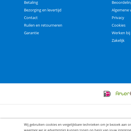
Betaling
Beoordeli
Bezorging en levertijd
Algemene 
Contact
Privacy
Ruilen en retourneren
Cookies
Garantie
Werken bij
Zakelijk
Wij gebruiken cookies en vergelijkbare technieken om je bezoek aan o
waarmee we je advertenties kunnen tonen op basis van jouw interesses. 