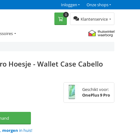
Inloggen
Onze shops
0
Klantenservice
ssoires
ro Hoesje - Wallet Case Cabello
Geschikt voor:
OnePlus 9 Pro
lmand
d,
morgen
in huis!