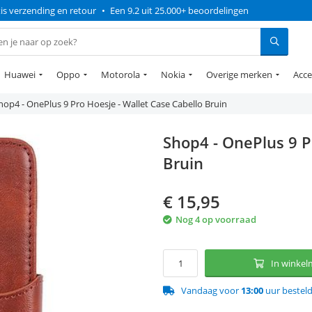
is verzending en retour
•
Een 9.2 uit 25.000+ beoordelingen
Huawei
Oppo
Motorola
Nokia
Overige merken
Acce
hop4 - OnePlus 9 Pro Hoesje - Wallet Case Cabello Bruin
Shop4 - OnePlus 9 P
Bruin
€
15,95
Nog 4 op voorraad
In winke
Vandaag voor
13:00
uur bestel