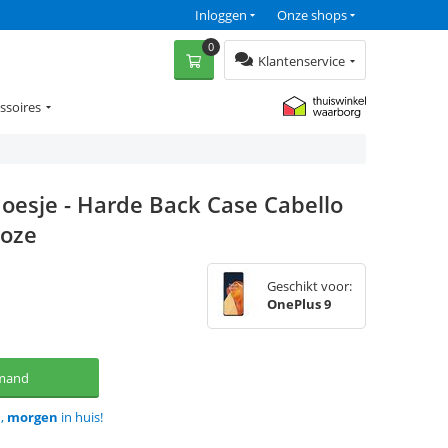
Inloggen
Onze shops
0
Klantenservice
ssoires
oesje - Harde Back Case Cabello
Roze
Geschikt voor:
OnePlus 9
lmand
d,
morgen
in huis!