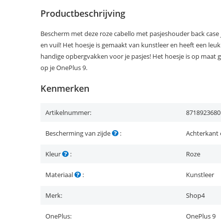
Productbeschrijving
Bescherm met deze roze cabello met pasjeshouder back case j
en vuil! Het hoesje is gemaakt van kunstleer en heeft een leuk 
handige opbergvakken voor je pasjes! Het hoesje is op maat
op je OnePlus 9.
Kenmerken
Artikelnummer:
8718923680
Bescherming van zijde
:
Achterkant 
Kleur
:
Roze
Materiaal
:
Kunstleer
Merk:
Shop4
OnePlus:
OnePlus 9