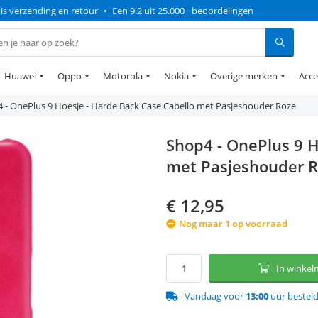
is verzending en retour
•
Een 9.2 uit 25.000+ beoordelingen
Huawei
Oppo
Motorola
Nokia
Overige merken
Acce
 - OnePlus 9 Hoesje - Harde Back Case Cabello met Pasjeshouder Roze
Shop4 - OnePlus 9 H
met Pasjeshouder 
€
12,95
Nog maar 1 op voorraad
In winke
Vandaag voor
13:00
uur bestel