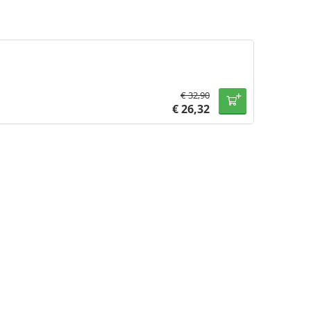
€
32,90
€
26,32