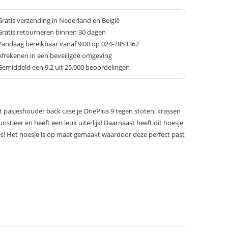
Gratis verzending in Nederland en België
Gratis retourneren binnen 30 dagen
Vandaag bereikbaar vanaf 9:00 op 024-7853362
Afrekenen in een beveiligde omgeving
Gemiddeld een
9.2
uit 25.000 beoordelingen
 pasjeshouder back case je OnePlus 9 tegen stoten, krassen
nstleer en heeft een leuk uiterlijk! Daarnaast heeft dit hoesje
s! Het hoesje is op maat gemaakt waardoor deze perfect past