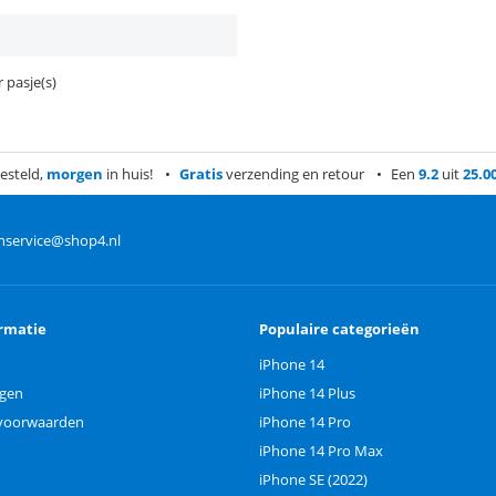
 pasje(s)
esteld,
morgen
in huis!
Gratis
verzending en retour
Een
9.2
uit
25.0
nservice@shop4.nl
rmatie
Populaire categorieën
iPhone 14
ngen
iPhone 14 Plus
voorwaarden
iPhone 14 Pro
iPhone 14 Pro Max
iPhone SE (2022)