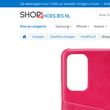
Op werkdagen voor 13:00 uur besteld, morgen in huis!
•
Grat
Kies je categorie
Samsung
iPhone
Xiaomi
Hoesjes
OnePlus Hoesjes
OnePlus 9
Shop4