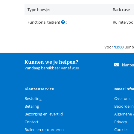
Type hoesje:
Back case
Functionaliteit(en)
:
Ruimte voor
Voor
13:00
uur b
Kunnen we je helpen?
klante
Vandaag bereikbaar vanaf 9:00
Klantenservice
Meer info
Bestelling
Over ons
Betaling
Beoordeli
Bezorging en levertijd
Algemene 
Contact
Privacy
Ruilen en retourneren
Cookies