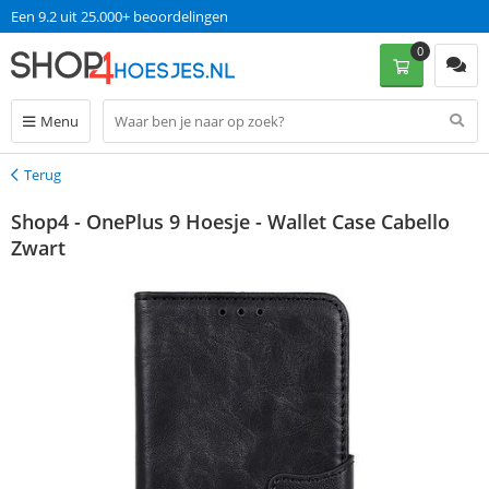
Een 9.2 uit 25.000+ beoordelingen
0
Menu
Terug
Terug
Shop4 - OnePlus 9 Hoesje - Wallet Case Cabello
Zwart