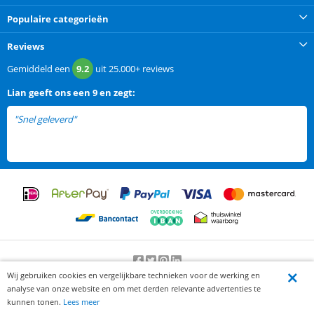
Populaire categorieën
Reviews
Gemiddeld een
9.2
uit
25.000+
reviews
Lian
geeft ons een
9 en zegt:
"Snel geleverd"
Wij gebruiken cookies en vergelijkbare technieken voor de werking en
Beoordeling door klanten:
9.2
/
10
-
25000
beoordelingen
analyse van onze website en om met derden relevante advertenties te
© 2012-2026 Knaak Commerce B.V.
kunnen tonen.
Lees meer