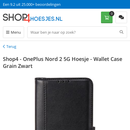
Een 9.2 uit 25.000+ beoordelingen
0
Menu
Terug
Terug
Shop4 - OnePlus Nord 2 5G Hoesje - Wallet Case
Grain Zwart