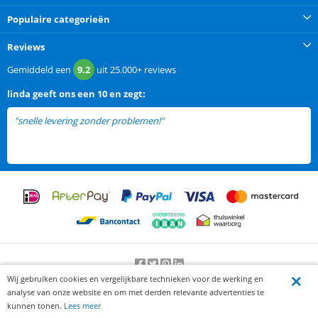
Populaire categorieën
Reviews
Gemiddeld een
9.2
uit
25.000+
reviews
linda
geeft ons een
10 en zegt:
"snelle levering zonder problemen!"
Wij gebruiken cookies en vergelijkbare technieken voor de werking en
Beoordeling door klanten:
9.2
/
10
-
25000
beoordelingen
analyse van onze website en om met derden relevante advertenties te
© 2012-2026 Knaak Commerce B.V.
kunnen tonen.
Lees meer