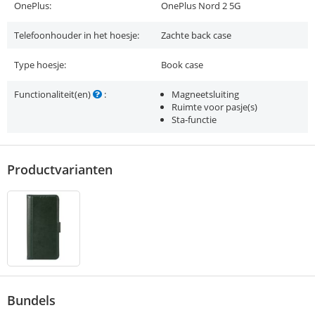
OnePlus:
OnePlus Nord 2 5G
Telefoonhouder in het hoesje:
Zachte back case
Type hoesje:
Book case
Functionaliteit(en)
:
Magneetsluiting
Ruimte voor pasje(s)
Sta-functie
Productvarianten
Bundels