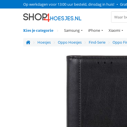
Op werkdagen voor 13:00 uur besteld, dinsdag in huis!
•
Grat
Kies je categorie
Samsung
iPhone
Xiaomi
Hoesjes
Oppo Hoesjes
Find-Serie
Oppo Fin