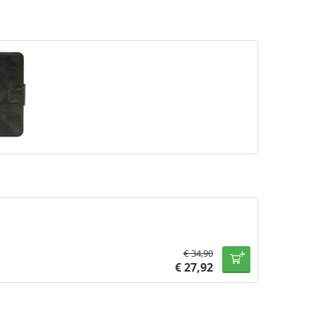
€
34,90
€
27,92