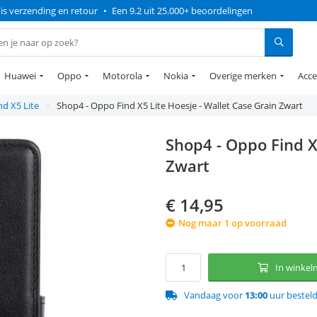
is verzending en retour
•
Een 9.2 uit 25.000+ beoordelingen
Huawei
Oppo
Motorola
Nokia
Overige merken
Acce
d X5 Lite
Shop4 - Oppo Find X5 Lite Hoesje - Wallet Case Grain Zwart
Shop4 - Oppo Find X
Zwart
€
14,95
Nog maar 1 op voorraad
In winke
Vandaag voor
13:00
uur bestel