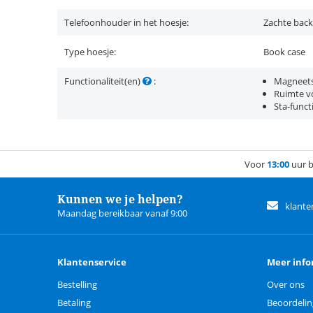
Telefoonhouder in het hoesje:
Zachte back
Type hoesje:
Book case
Functionaliteit(en)
:
Magneets
Ruimte vo
Sta-funct
Voor
13:00
uur b
Kunnen we je helpen?
klante
Maandag bereikbaar vanaf 9:00
Klantenservice
Meer info
Bestelling
Over ons
Betaling
Beoordeli