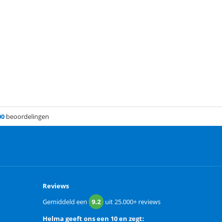
00
beoordelingen
Reviews
Gemiddeld een
9.2
uit
25.000+
reviews
Helma
geeft ons een
10 en zegt: