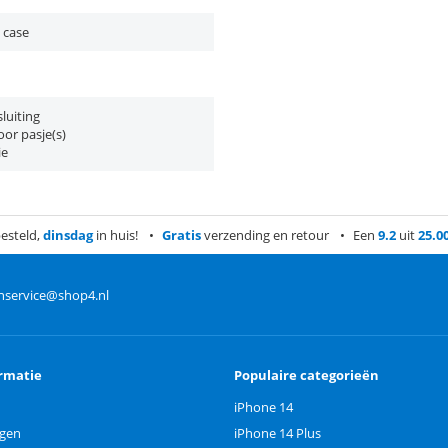
 case
luiting
or pasje(s)
ie
esteld,
dinsdag
in huis!
Gratis
verzending en retour
Een
9.2
uit
25.0
nservice@shop4.nl
rmatie
Populaire categorieën
iPhone 14
ngen
iPhone 14 Plus