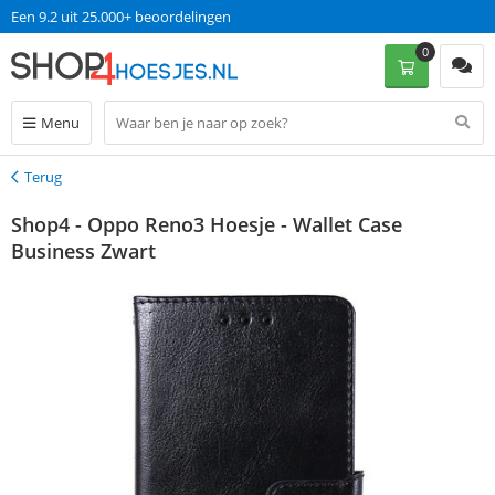
Een 9.2 uit 25.000+ beoordelingen
0
Menu
Terug
Terug
Shop4 - Oppo Reno3 Hoesje - Wallet Case
Business Zwart