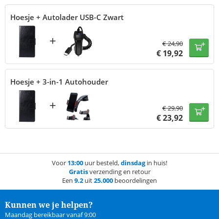
Hoesje + Autolader USB-C Zwart
+
€
24,90
€
19,92
Hoesje + 3-in-1 Autohouder
+
€
29,90
€
23,92
Voor
13:00
uur besteld,
dinsdag
in huis!
Gratis
verzending en retour
Een
9.2
uit
25.000
beoordelingen
Kunnen we je helpen?
Maandag bereikbaar vanaf 9:00