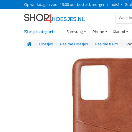
Op werkdagen voor 13:00 uur besteld, morgen in huis!
•
Grat
Kies je categorie
Samsung
iPhone
Xiaomi
Hoesjes
Realme Hoesjes
Realme 8 Pro
Sho