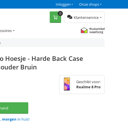
Inloggen
Onze shops
0
Klantenservice
ssoires
n
o Hoesje - Harde Back Case
houder Bruin
Geschikt voor:
Realme 8 Pro
lmand
d,
morgen
in huis!