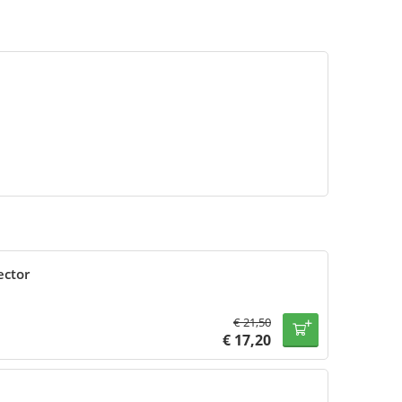
ector
€
21,50
€
17,20