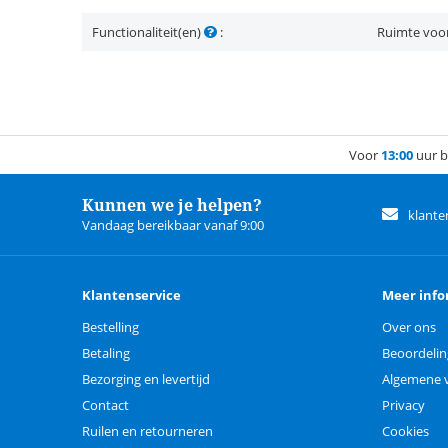
Functionaliteit(en)
:
Ruimte voor
Voor
13:00
uur b
Kunnen we je helpen?
klante
Vandaag bereikbaar vanaf 9:00
Klantenservice
Meer info
Bestelling
Over ons
Betaling
Beoordeli
Bezorging en levertijd
Algemene 
Contact
Privacy
Ruilen en retourneren
Cookies