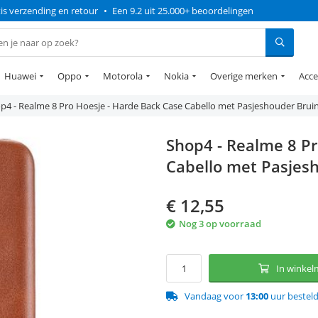
is verzending en retour
•
Een 9.2 uit 25.000+ beoordelingen
Huawei
Oppo
Motorola
Nokia
Overige merken
Acce
p4 - Realme 8 Pro Hoesje - Harde Back Case Cabello met Pasjeshouder Brui
Shop4 - Realme 8 Pr
Cabello met Pasjes
€
12,55
Nog 3 op voorraad
In winke
Vandaag voor
13:00
uur bestel