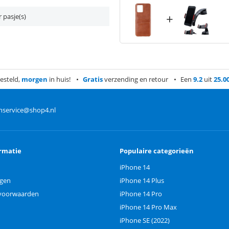
+
 pasje(s)
esteld,
morgen
in huis!
Gratis
verzending en retour
Een
9.2
uit
25.0
nservice@shop4.nl
rmatie
Populaire categorieën
iPhone 14
ngen
iPhone 14 Plus
voorwaarden
iPhone 14 Pro
iPhone 14 Pro Max
iPhone SE (2022)