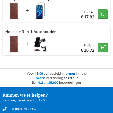
+
€
22,40
€
17,92
Hoesje + 3-in-1 Autohouder
+
€
33,40
€
26,72
Voor
13:00
uur besteld,
morgen
in huis!
Gratis
verzending en retour
Een
9.2
uit
25.000
beoordelingen
Kunnen we je helpen?
Vandaag bereikbaar tot 17:00
+31 (0)24 785 3362