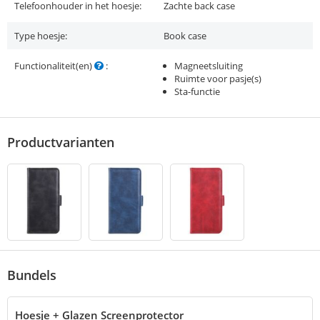
Telefoonhouder in het hoesje:
Zachte back case
Type hoesje:
Book case
Functionaliteit(en)
:
Magneetsluiting
Ruimte voor pasje(s)
Sta-functie
Productvarianten
Bundels
Hoesje + Glazen Screenprotector