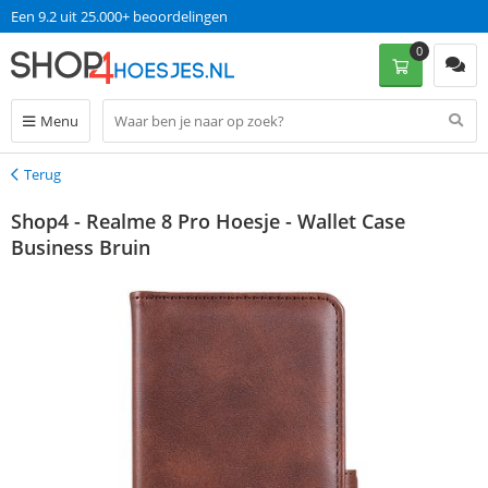
Een 9.2 uit 25.000+ beoordelingen
0
Menu
Terug
Terug
Shop4 - Realme 8 Pro Hoesje - Wallet Case
Business Bruin