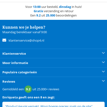
Voor
13:00
uur besteld,
dinsdag
in huis!
Gratis
verzending en retour
Een
9.2
uit
25.000
beoordelingen
Kunnen we je helpen?
Maandag bereikbaar vanaf 9:00
klantenservice@shop4.nl
Klantenservice
Meer informatie
Populaire categorieën
Reviews
Gemiddeld een
9.2
uit
25.000+
reviews
Enriqueta
geeft ons een
8 en zegt:
"Product keurig verpakt. Mooi hoesje precies zoals op de site"