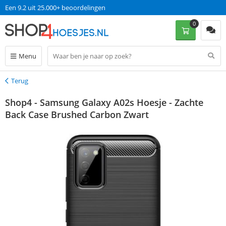
Een 9.2 uit 25.000+ beoordelingen
0
Menu
Terug
Terug
Shop4 - Samsung Galaxy A02s Hoesje - Zachte
Back Case Brushed Carbon Zwart