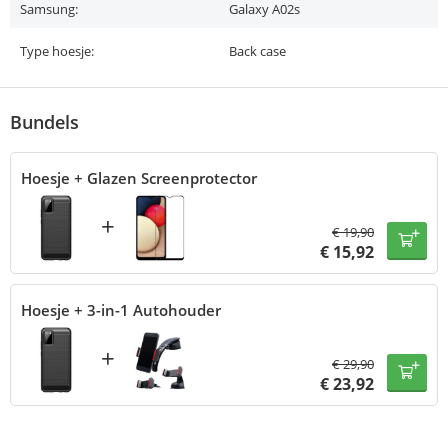
Samsung:
Galaxy A02s
Type hoesje:
Back case
Bundels
Hoesje + Glazen Screenprotector
+
€
19,90
€
15,92
Hoesje + 3-in-1 Autohouder
+
€
29,90
€
23,92