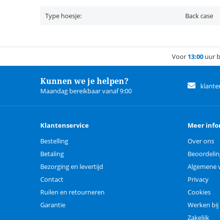
Type hoesje:
Back case
Voor
13:00
uur b
Kunnen we je helpen?
klante
Maandag bereikbaar vanaf 9:00
Klantenservice
Meer info
Bestelling
Over ons
Betaling
Beoordeli
Bezorging en levertijd
Algemene 
Contact
Privacy
Ruilen en retourneren
Cookies
Garantie
Werken bij
Zakelijk