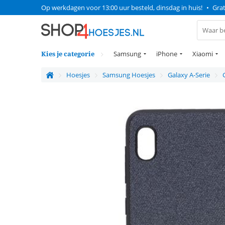
Op werkdagen voor 13:00 uur besteld, dinsdag in huis!
•
Grat
Kies je categorie
Samsung
iPhone
Xiaomi
Hoesjes
Samsung Hoesjes
Galaxy A-Serie