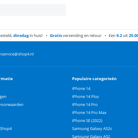
esteld,
dinsdag
in huis!
Gratis
verzending en retour
Een
9.2
uit
25.0
nservice@shop4.nl
rmatie
Populaire categorieën
iPhone 14
ngen
iPhone 14 Plus
voorwaarden
iPhone 14 Pro
iPhone 14 Pro Max
iPhone SE (2022)
 Shop4
Samsung Galaxy A52s
Samsung Galaxy A52