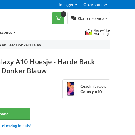
Inloggen
Onze shops
0
Klantenservice
ssoires
m en Leer Donker Blauw
laxy A10 Hoesje - Harde Back
r Donker Blauw
Geschikt voor:
Galaxy A10
lmand
d,
dinsdag
in huis!