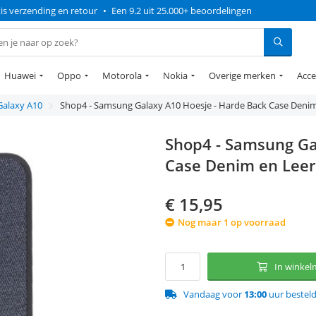
is verzending en retour
•
Een 9.2 uit 25.000+ beoordelingen
Huawei
Oppo
Motorola
Nokia
Overige merken
Acce
Galaxy A10
Shop4 - Samsung Galaxy A10 Hoesje - Harde Back Case Deni
Shop4 - Samsung Ga
Case Denim en Lee
€
15,95
Nog maar 1 op voorraad
In winke
Vandaag voor
13:00
uur bestel