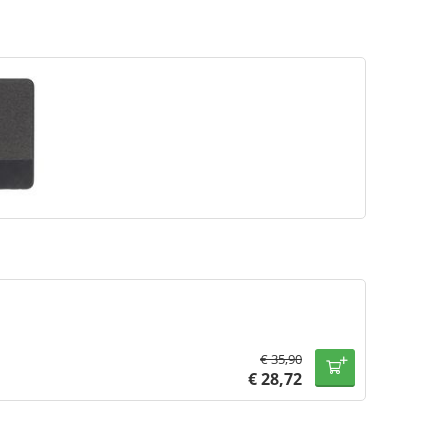
€
35,90
€
28,72