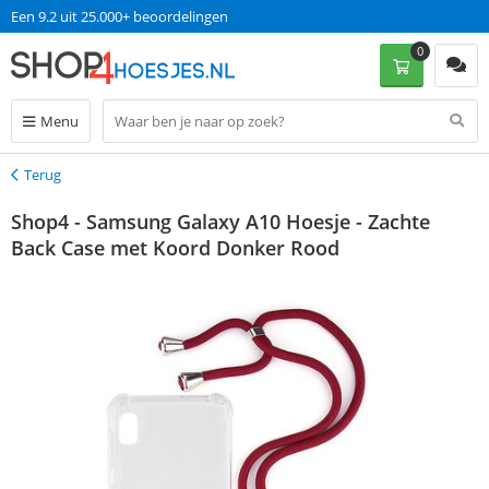
Een 9.2 uit 25.000+ beoordelingen
0
Menu
Terug
Terug
Shop4 - Samsung Galaxy A10 Hoesje - Zachte
Back Case met Koord Donker Rood