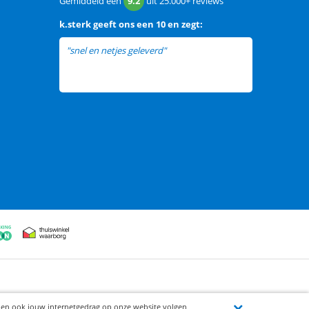
Gemiddeld een
9.2
uit
25.000+
reviews
k.sterk
geeft ons een
10 en zegt:
"snel en netjes geleverd"
ijen ook jouw internetgedrag op onze website volgen,