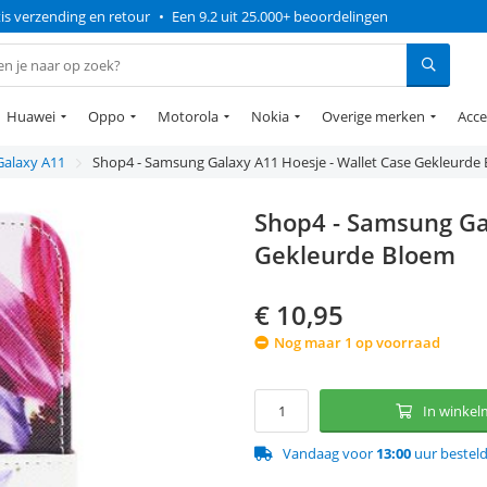
is verzending en retour
•
Een 9.2 uit 25.000+ beoordelingen
Huawei
Oppo
Motorola
Nokia
Overige merken
Acce
Galaxy A11
Shop4 - Samsung Galaxy A11 Hoesje - Wallet Case Gekleurde
Shop4 - Samsung Ga
Gekleurde Bloem
€
10,95
Nog maar 1 op voorraad
In winke
Vandaag voor
13:00
uur bestel