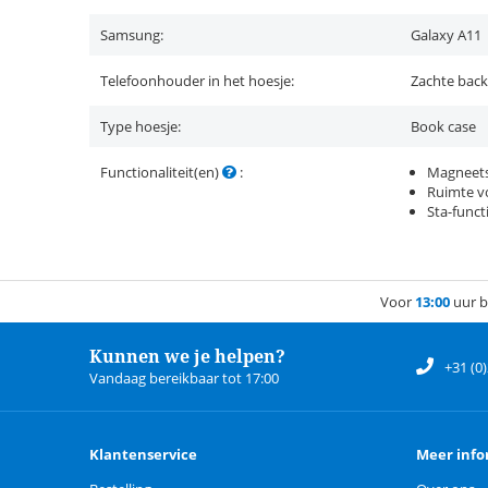
Samsung:
Galaxy A11
Telefoonhouder in het hoesje:
Zachte back
Type hoesje:
Book case
Functionaliteit(en)
:
Magneets
Ruimte vo
Sta-funct
Voor
13:00
uur b
Kunnen we je helpen?
+31 (0
Vandaag bereikbaar tot 17:00
Klantenservice
Meer info