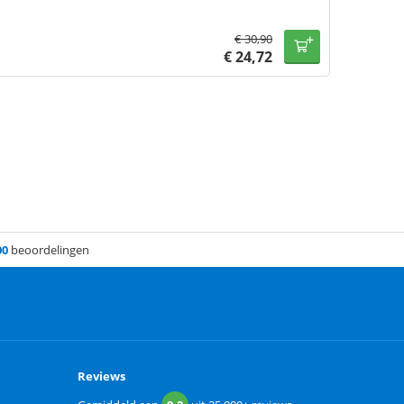
€
30,90
€
24,72
00
beoordelingen
Reviews