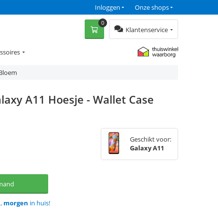
Inloggen
Onze shops
0
Klantenservice
ssoires
 Bloem
laxy A11 Hoesje - Wallet Case
Geschikt voor:
Galaxy A11
lmand
d,
morgen
in huis!