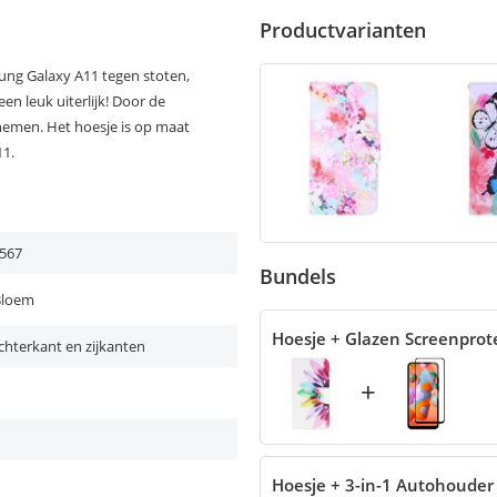
Productvarianten
ung Galaxy A11 tegen stoten,
en leuk uiterlijk! Door de
enemen. Het hoesje is op maat
11.
567
Bundels
Bloem
Hoesje + Glazen Screenprot
chterkant en zijkanten
+
Hoesje + 3-in-1 Autohouder