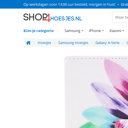
Op werkdagen voor 13:00 uur besteld, morgen in huis!
•
Grat
Kies je categorie
Samsung
iPhone
Xiaomi
Hoesjes
Samsung Hoesjes
Galaxy A-Serie