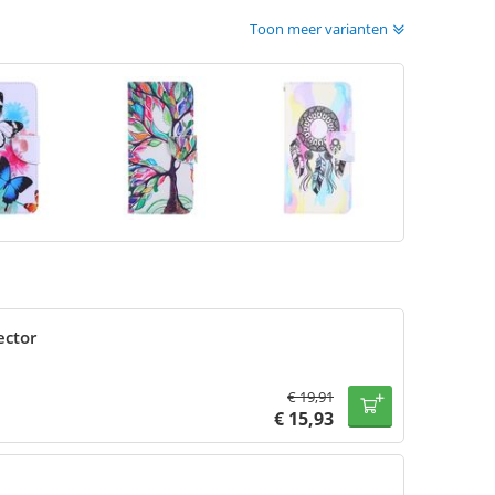
Toon meer varianten
ector
€
19,91
€
15,93