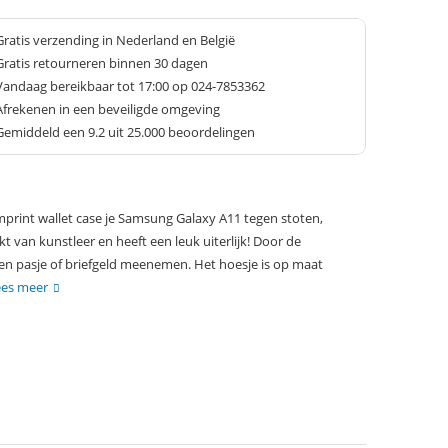
Gratis verzending in Nederland en België
Gratis retourneren binnen 30 dagen
Vandaag bereikbaar tot 17:00 op 024-7853362
Afrekenen in een beveiligde omgeving
Gemiddeld een
9.2
uit 25.000 beoordelingen
rint wallet case je Samsung Galaxy A11 tegen stoten,
kt van kunstleer en heeft een leuk uiterlijk! Door de
en pasje of briefgeld meenemen. Het hoesje is op maat
ees meer