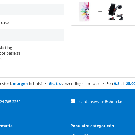
+
 case
luiting
or pasje(s)
ie
esteld,
morgen
in huis!
Gratis
verzending en retour
Een
9.2
uit
25.0
)24 785 3362
klantenservice@shop4.nl
rmatie
Populaire categorieën