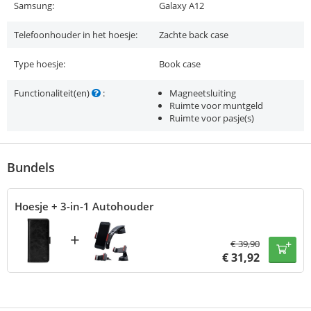
Samsung:
Galaxy A12
Telefoonhouder in het hoesje:
Zachte back case
Type hoesje:
Book case
Functionaliteit(en)
:
Magneetsluiting
Ruimte voor muntgeld
Ruimte voor pasje(s)
Bundels
Hoesje + 3-in-1 Autohouder
+
€
39,90
€
31,92