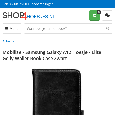
Een 9.2 uit 25.000+ beoordelingen
0
Menu
Terug
Terug
Mobilize - Samsung Galaxy A12 Hoesje - Elite
Gelly Wallet Book Case Zwart