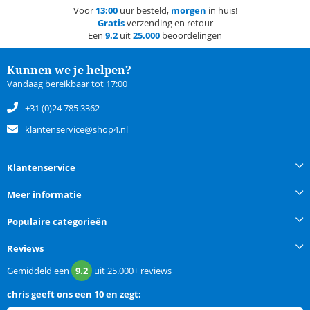
Voor
13:00
uur besteld,
morgen
in huis!
Gratis
verzending en retour
Een
9.2
uit
25.000
beoordelingen
Kunnen we je helpen?
Vandaag bereikbaar tot 17:00
+31 (0)24 785 3362
klantenservice@shop4.nl
Klantenservice
Meer informatie
Populaire categorieën
Reviews
Gemiddeld een
9.2
uit
25.000+
reviews
chris
geeft ons een
10 en zegt: