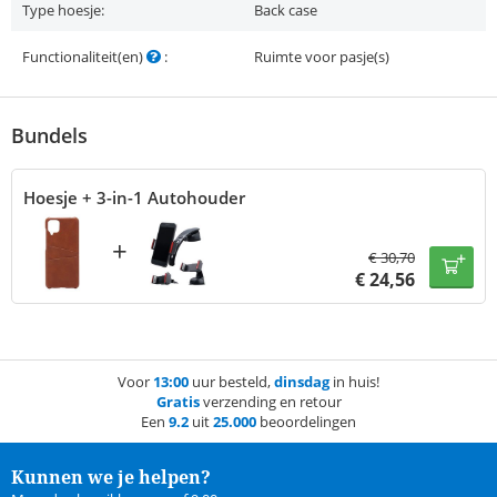
Type hoesje:
Back case
Functionaliteit(en)
:
Ruimte voor pasje(s)
Bundels
Hoesje + 3-in-1 Autohouder
+
€
30,70
€
24,56
Voor
13:00
uur besteld,
dinsdag
in huis!
Gratis
verzending en retour
Een
9.2
uit
25.000
beoordelingen
Kunnen we je helpen?