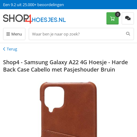
Een 9.2 uit 25.000+ beoordelingen
0
Menu
Terug
Terug
Shop4 - Samsung Galaxy A22 4G Hoesje - Harde
Back Case Cabello met Pasjeshouder Bruin