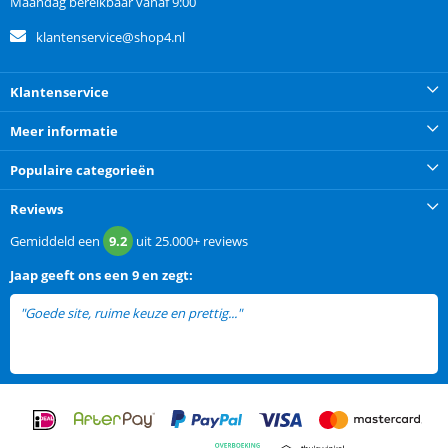
Maandag bereikbaar vanaf 9:00
klantenservice@shop4.nl
Klantenservice
Meer informatie
Populaire categorieën
Reviews
Gemiddeld een
9.2
uit
25.000+
reviews
Jaap
geeft ons een
9 en zegt:
"Goede site, ruime keuze en prettig..."
lees meer