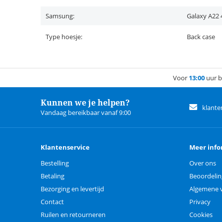
Samsung:
Galaxy A22
Type hoesje:
Back case
Voor
13:00
uur b
Kunnen we je helpen?
klante
Vandaag bereikbaar vanaf 9:00
Klantenservice
Meer info
Bestelling
Over ons
Betaling
Beoordeli
Bezorging en levertijd
Algemene 
Contact
Privacy
Ruilen en retourneren
Cookies