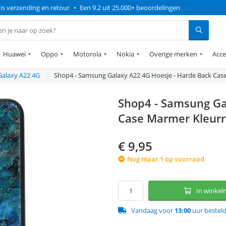
is verzending en retour
•
Een 9.2 uit 25.000+ beoordelingen
Huawei
Oppo
Motorola
Nokia
Overige merken
Acce
Galaxy A22 4G
Shop4 - Samsung Galaxy A22 4G Hoesje - Harde Back Case
Shop4 - Samsung Ga
Case Marmer Kleurr
€
9,95
Nog maar 1 op voorraad
In winke
Vandaag voor
13:00
uur bestel