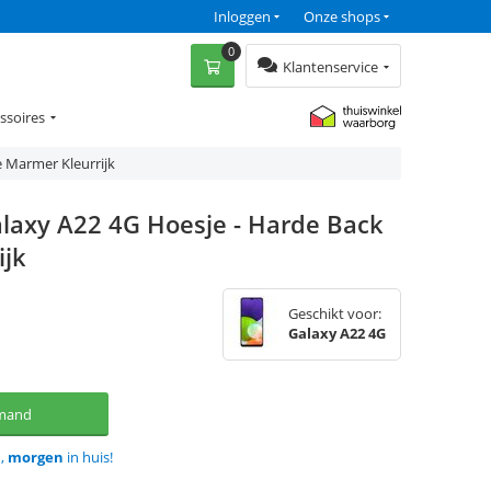
Inloggen
Onze shops
0
Klantenservice
ssoires
 Marmer Kleurrijk
laxy A22 4G Hoesje - Harde Back
ijk
Geschikt voor:
Galaxy A22 4G
lmand
d,
morgen
in huis!