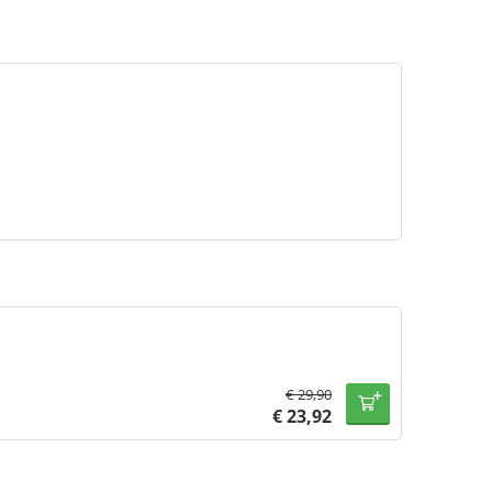
€
29,90
€
23,92