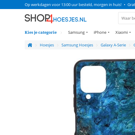
Op werkdagen voor 13:00 uur besteld, morgen in huis!
•
Grat
Kies je categorie
Samsung
iPhone
Xiaomi
Hoesjes
Samsung Hoesjes
Galaxy A-Serie