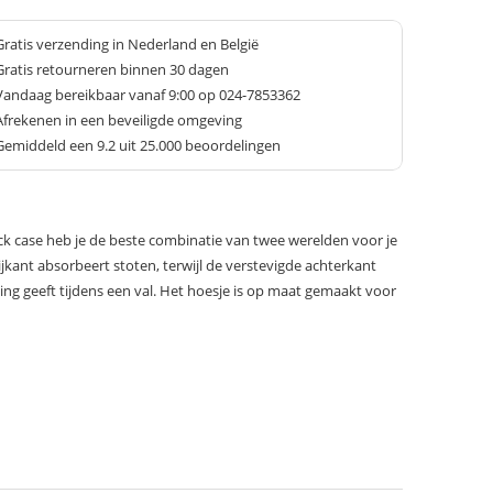
Gratis verzending in Nederland en België
Gratis retourneren binnen 30 dagen
Vandaag bereikbaar vanaf 9:00 op 024-7853362
Afrekenen in een beveiligde omgeving
Gemiddeld een
9.2
uit 25.000 beoordelingen
ck case heb je de beste combinatie van twee werelden voor je
kant absorbeert stoten, terwijl de verstevigde achterkant
ng geeft tijdens een val. Het hoesje is op maat gemaakt voor