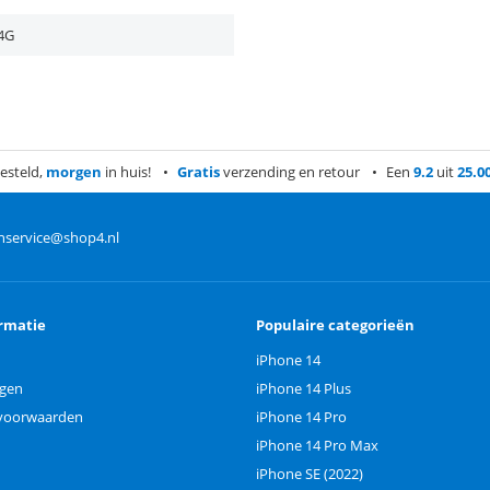
 4G
esteld,
morgen
in huis!
Gratis
verzending en retour
Een
9.2
uit
25.0
nservice@shop4.nl
rmatie
Populaire categorieën
iPhone 14
ngen
iPhone 14 Plus
voorwaarden
iPhone 14 Pro
iPhone 14 Pro Max
iPhone SE (2022)