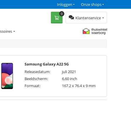
Inloggen
Onze shops
0
Klantenservice
ssoires
Samsung Galaxy A22 5G
Releasedatum:
juli 2021
Beeldscherm:
6,60 inch
Formaat:
167.2 x 76.4 x 9 mm