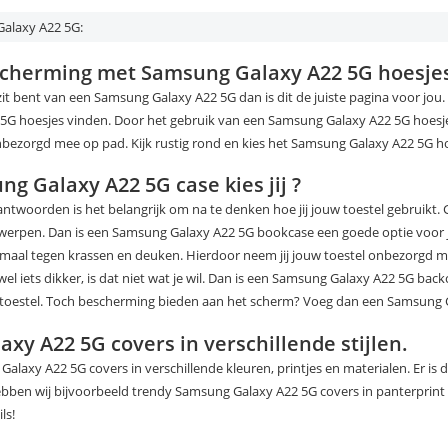
Galaxy A22 5G:
scherming met Samsung Galaxy A22 5G hoesje
zit bent van een Samsung Galaxy A22 5G dan is dit de juiste pagina voor jou
G hoesjes vinden. Door het gebruik van een Samsung Galaxy A22 5G hoesje 
nbezorgd mee op pad. Kijk rustig rond en kies het Samsung Galaxy A22 5G hoe
g Galaxy A22 5G case kies jij ?
twoorden is het belangrijk om na te denken hoe jij jouw toestel gebruikt. G
erpen. Dan is een Samsung Galaxy A22 5G bookcase een goede optie voor jo
imaal tegen krassen en deuken. Hierdoor neem jij jouw toestel onbezorgd
l wel iets dikker, is dat niet wat je wil. Dan is een Samsung Galaxy A22 5G b
 toestel. Toch bescherming bieden aan het scherm? Voeg dan een Samsung 
xy A22 5G covers in verschillende stijlen.
laxy A22 5G covers in verschillende kleuren, printjes en materialen. Er is 
ebben wij bijvoorbeeld trendy Samsung Galaxy A22 5G covers in panterprint 
ls!