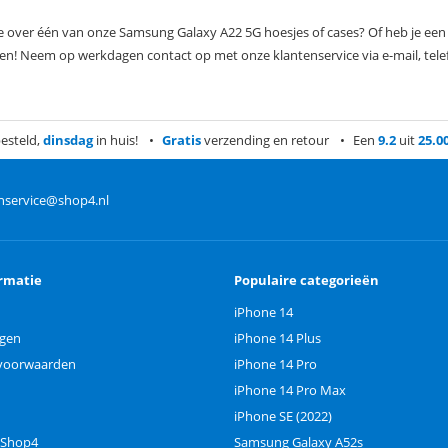
ie over één van onze Samsung Galaxy A22 5G hoesjes of cases? Of heb je ee
ren! Neem op werkdagen contact op met onze klantenservice via e-mail, tel
esteld,
dinsdag
in huis!
Gratis
verzending en retour
Een
9.2
uit
25.0
nservice@shop4.nl
rmatie
Populaire categorieën
iPhone 14
ngen
iPhone 14 Plus
voorwaarden
iPhone 14 Pro
iPhone 14 Pro Max
iPhone SE (2022)
 Shop4
Samsung Galaxy A52s