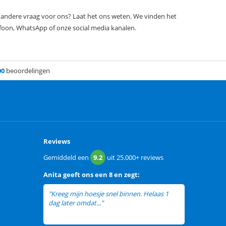
n andere vraag voor ons? Laat het ons weten. We vinden het
efoon, WhatsApp of onze social media kanalen.
00
beoordelingen
Reviews
Gemiddeld een
9.2
uit
25.000+
reviews
Anita
geeft ons een
8 en zegt:
"Kreeg mijn hoesje snel binnen. Helaas 1
dag later omdat..."
lees meer