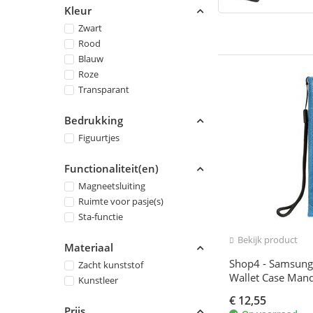
Kleur
Zwart
Rood
Blauw
Roze
Transparant
Bedrukking
Figuurtjes
Functionaliteit(en)
Magneetsluiting
Ruimte voor pasje(s)
Sta-functie
Bekijk product
Materiaal
Shop4 - Samsung
Zacht kunststof
Wallet Case Man
Kunstleer
€
12,55
Prijs