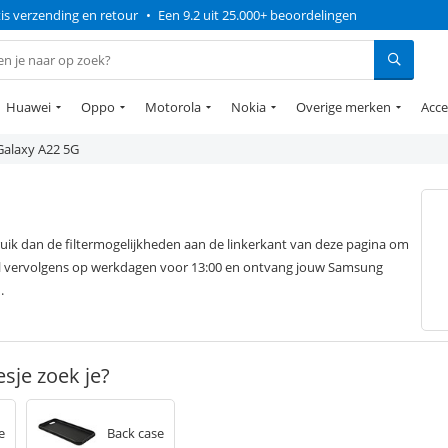
is verzending en retour
•
Een 9.2 uit 25.000+ beoordelingen
Huawei
Oppo
Motorola
Nokia
Overige merken
Acce
Galaxy A22 5G
ik dan de filtermogelijkheden aan de linkerkant van deze pagina om
el vervolgens op werkdagen voor 13:00 en ontvang jouw Samsung
.
sje zoek je?
e
Back case