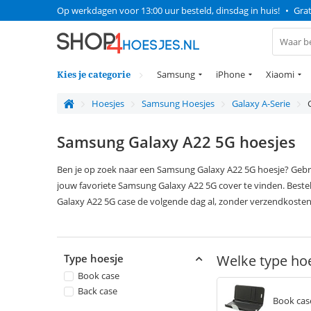
Op werkdagen voor 13:00 uur besteld, dinsdag in huis!
•
Grat
Kies je categorie
Samsung
iPhone
Xiaomi
Hoesjes
Samsung Hoesjes
Galaxy A-Serie
Samsung Galaxy A22 5G hoesjes
Ben je op zoek naar een Samsung Galaxy A22 5G hoesje? Gebru
jouw favoriete Samsung Galaxy A22 5G cover te vinden. Best
Galaxy A22 5G case de volgende dag al, zonder verzendkosten
Type hoesje
Welke type hoe
Book case
Back case
Book cas