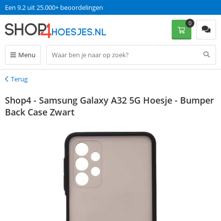
Een 9.2 uit 25.000+ beoordelingen
0
Menu
Terug
Terug
Shop4 - Samsung Galaxy A32 5G Hoesje - Bumper
Back Case Zwart