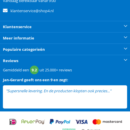
Vandaag bereikbaar vanaf 9:00
klantenservice@shop4.nl
Klantenservice
Meer informatie
Populaire categorieën
Reviews
Gemiddeld een
9.2
uit
25.000+
reviews
Jan-Gerard
geeft ons een
9 en zegt:
"Supersnelle levering. En de producten klopten ook precies..."
lees
meer