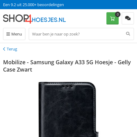
Een 9.2 uit 25.000+ beoordelingen
0
Menu
Terug
Terug
Mobilize - Samsung Galaxy A33 5G Hoesje - Gelly
Case Zwart