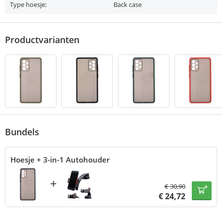
Type hoesje:
Back case
Productvarianten
Bundels
Hoesje + 3-in-1 Autohouder
+
€
30,90
€
24,72