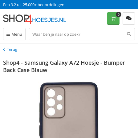
Een 9.2 uit 25.000+ beoordelingen
0
Menu
Terug
Terug
Shop4 - Samsung Galaxy A72 Hoesje - Bumper
Back Case Blauw