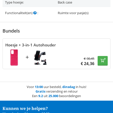
Type hoesje:
Back case
Functionaliteit(en)
:
Ruimte voor pasje(s)
Bundels
Hoesje + 3-in-1 Autohouder
+
€
30,45
€
24,36
Voor
13:00
uur besteld,
dinsdag
in huis!
Gratis
verzending en retour
Een
9.2
uit
25.000
beoordelingen
Kunnen we je helpen?