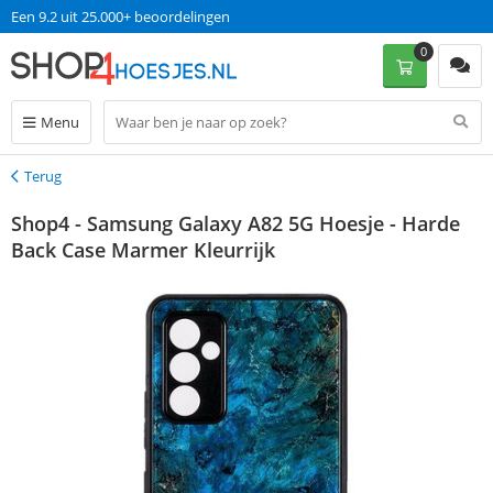
Een 9.2 uit 25.000+ beoordelingen
0
Menu
Terug
Terug
Shop4 - Samsung Galaxy A82 5G Hoesje - Harde
Back Case Marmer Kleurrijk