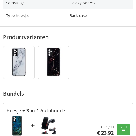
Samsung:
Galaxy A82 5G
Type hoesje:
Back case
Productvarianten
Bundels
Hoesje + 3-in-1 Autohouder
+
€
29,90
€
23,92