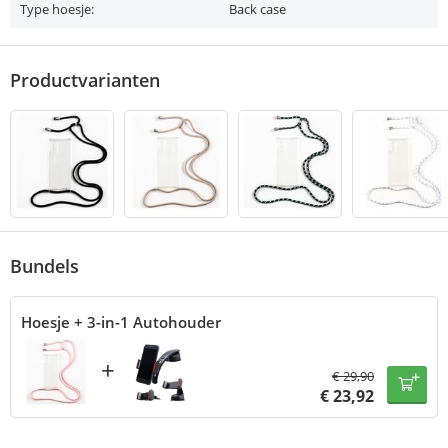
Type hoesje:
Back case
Productvarianten
Bundels
Hoesje + 3-in-1 Autohouder
+
€
29,90
€
23,92