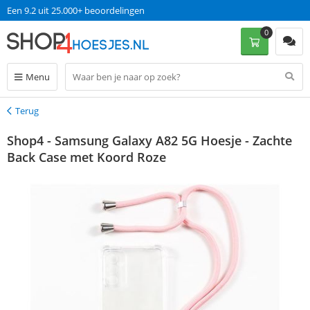
Een 9.2 uit 25.000+ beoordelingen
0
Menu
Terug
Terug
Shop4 - Samsung Galaxy A82 5G Hoesje - Zachte
Back Case met Koord Roze