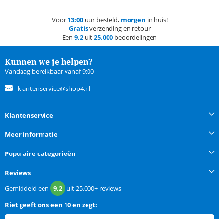
Voor
13:00
uur besteld,
morgen
in huis!
Gratis
verzending en retour
Een
9.2
uit
25.000
beoordelingen
Kunnen we je helpen?
Vandaag bereikbaar vanaf 9:00
klantenservice@shop4.nl
Klantenservice
Meer informatie
Populaire categorieën
Reviews
Gemiddeld een
9.2
uit
25.000+
reviews
Riet
geeft ons een
10 en zegt: