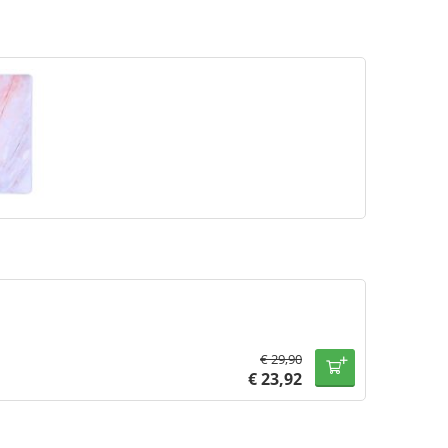
€
29,90
€
23,92