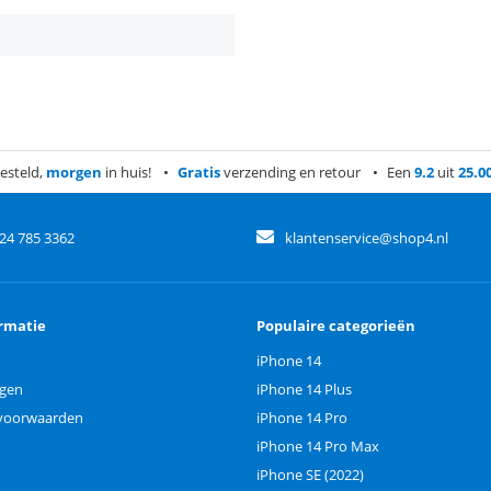
esteld,
morgen
in huis!
Gratis
verzending en retour
Een
9.2
uit
25.0
)24 785 3362
klantenservice@shop4.nl
rmatie
Populaire categorieën
iPhone 14
ngen
iPhone 14 Plus
voorwaarden
iPhone 14 Pro
iPhone 14 Pro Max
iPhone SE (2022)