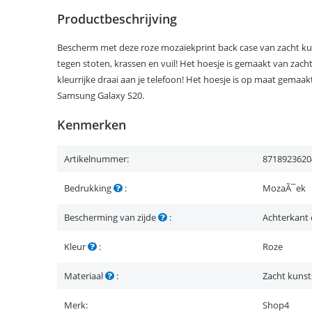
Productbeschrijving
Bescherm met deze roze mozaïekprint back case van zacht ku
tegen stoten, krassen en vuil! Het hoesje is gemaakt van zach
kleurrijke draai aan je telefoon! Het hoesje is op maat gemaa
Samsung Galaxy S20.
Kenmerken
Artikelnummer:
8718923620
Bedrukking
:
MozaÃ¯ek
Bescherming van zijde
:
Achterkant 
Kleur
:
Roze
Materiaal
:
Zacht kunst
Merk:
Shop4