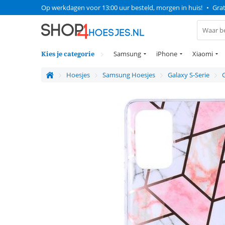
Op werkdagen voor 13:00 uur besteld, morgen in huis!
•
Grat
Kies je categorie
Samsung
iPhone
Xiaomi
Hoesjes
Samsung Hoesjes
Galaxy S-Serie