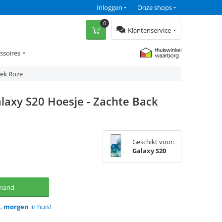
Inloggen
Onze shops
0
Klantenservice
ssoires
ïek Roze
laxy S20 Hoesje - Zachte Back
Geschikt voor:
Galaxy S20
lmand
d,
morgen
in huis!