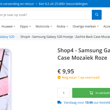
is verzending en retour
•
Een 9.2 uit 25.000+ beoordelingen
Huawei
Oppo
Motorola
Nokia
Overige merken
Acce
Galaxy S20
Shop4 - Samsung Galaxy S20 Hoesje - Zachte Back Case Moza
Shop4 - Samsung Ga
Case Mozaïek Roze
€
9,95
Nog maar 1 op voorraad
In winke
Vandaag voor
13:00
uur bestel