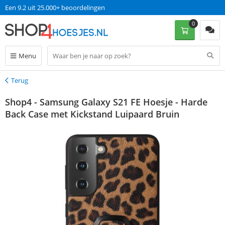
Een 9.2 uit 25.000+ beoordelingen
0
Menu
Terug
Terug
Shop4 - Samsung Galaxy S21 FE Hoesje - Harde
Back Case met Kickstand Luipaard Bruin