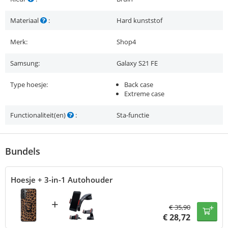
Materiaal
:
Hard kunststof
Merk:
Shop4
Samsung:
Galaxy S21 FE
Type hoesje:
Back case
Extreme case
Functionaliteit(en)
:
Sta-functie
Bundels
Hoesje + 3-in-1 Autohouder
+
€
35,90
€
28,72