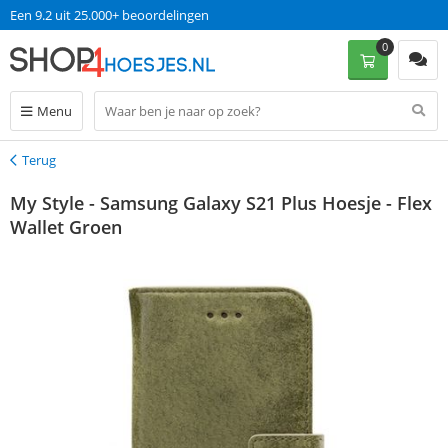
Een 9.2 uit 25.000+ beoordelingen
0
Menu
Terug
Terug
My Style - Samsung Galaxy S21 Plus Hoesje - Flex
Wallet Groen