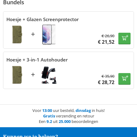
Bundels
Hoesje + Glazen Screenprotector
+
€
26,90
€
21,52
Hoesje + 3-in-1 Autohouder
+
€
35,90
€
28,72
Voor
13:00
uur besteld,
dinsdag
in huis!
Gratis
verzending en retour
Een
9.2
uit
25.000
beoordelingen
Kunnen we je helpen?