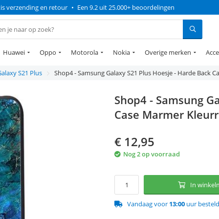
is verzending en retour
•
Een 9.2 uit 25.000+ beoordelingen
Huawei
Oppo
Motorola
Nokia
Overige merken
Acce
Galaxy S21 Plus
Shop4 - Samsung Galaxy S21 Plus Hoesje - Harde Back Ca
Shop4 - Samsung Ga
Case Marmer Kleurr
€
12,95
Nog 2 op voorraad
In winke
Vandaag voor
13:00
uur bestel