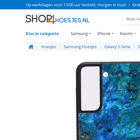
Op werkdagen voor 13:00 uur besteld, morgen in huis!
•
Grat
Kies je categorie
Samsung
iPhone
Xiaomi
Hoesjes
Samsung Hoesjes
Galaxy S-Serie