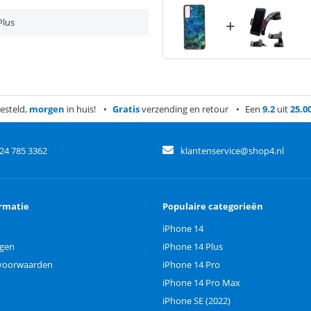
+
Plus
esteld,
morgen
in huis!
Gratis
verzending en retour
Een
9.2
uit
25.0
)24 785 3362
klantenservice@shop4.nl
rmatie
Populaire categorieën
iPhone 14
ngen
iPhone 14 Plus
voorwaarden
iPhone 14 Pro
iPhone 14 Pro Max
iPhone SE (2022)