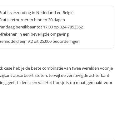
Gratis verzending in Nederland en België
Gratis retourneren binnen 30 dagen
Vandaag bereikbaar tot 17:00 op 024-7853362
Afrekenen in een beveiligde omgeving
Gemiddeld een
9.2
uit 25.000 beoordelingen
ck case heb je de beste combinatie van twee werelden voor je
ijkant absorbeert stoten, terwijl de verstevigde achterkant
ng geeft tijdens een val. Het hoesje is op maat gemaakt voor