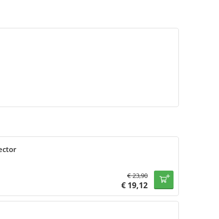
ector
€
23,90
€
19,12