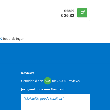
€
32,90
€
26,32
00
beoordelingen
Reviews
Gemiddeld een
9.2
uit
25.000+
reviews
Jorn
geeft ons een
8 en zegt:
"Makkelijk, goede kwaliteit"