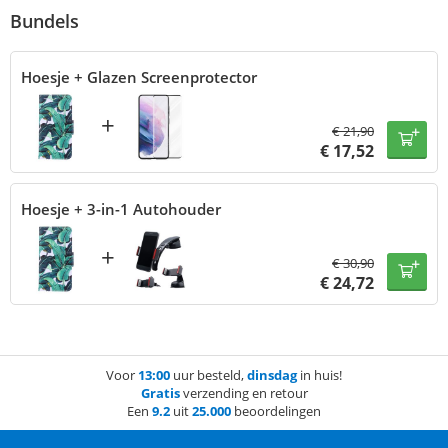
Bundels
Hoesje + Glazen Screenprotector
+
€
21,90
€
17,52
Hoesje + 3-in-1 Autohouder
+
€
30,90
€
24,72
Voor
13:00
uur besteld,
dinsdag
in huis!
Gratis
verzending en retour
Een
9.2
uit
25.000
beoordelingen