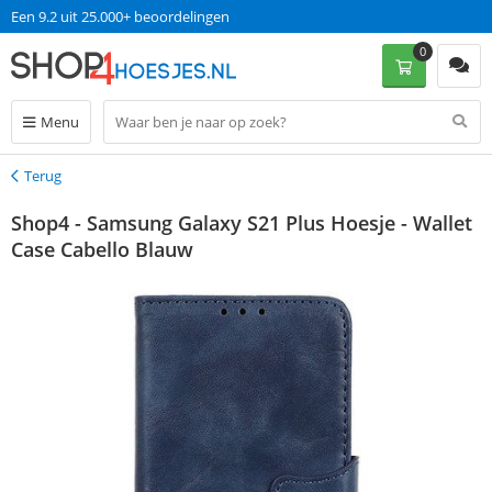
Een 9.2 uit 25.000+ beoordelingen
0
Menu
Terug
Terug
Shop4 - Samsung Galaxy S21 Plus Hoesje - Wallet
Case Cabello Blauw