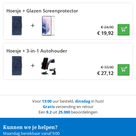
Hoesje + Glazen Screenprotector
+
€
24,90
€
19,92
Hoesje + 3-in-1 Autohouder
+
€
33,90
€
27,12
Voor
13:00
uur besteld,
dinsdag
in huis!
Gratis
verzending en retour
Een
9.2
uit
25.000
beoordelingen
Kunnen we je helpen?
Maandag bereikbaar vanaf 9:00