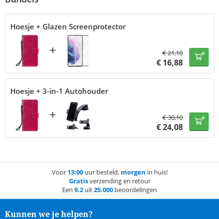
Hoesje + Glazen Screenprotector
+
€
21,10
€
16,88
Hoesje + 3-in-1 Autohouder
+
€
30,10
€
24,08
Voor
13:00
uur besteld,
morgen
in huis!
Gratis
verzending en retour
Een
9.2
uit
25.000
beoordelingen
Kunnen we je helpen?