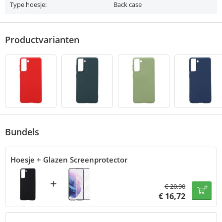
Type hoesje:
Back case
Productvarianten
Bundels
Hoesje + Glazen Screenprotector
+
€
20,90
€
16,72