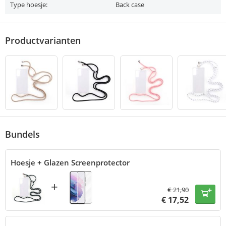
Type hoesje:
Back case
Productvarianten
Bundels
Hoesje + Glazen Screenprotector
+
€
21,90
€
17,52