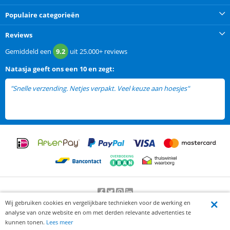
Populaire categorieën
Reviews
Gemiddeld een
9.2
uit
25.000+
reviews
Natasja
geeft ons een
10 en zegt:
"Snelle verzending. Netjes verpakt. Veel keuze aan hoesjes"
Wij gebruiken cookies en vergelijkbare technieken voor de werking en
Beoordeling door klanten:
9.2
/
10
-
25000
beoordelingen
analyse van onze website en om met derden relevante advertenties te
© 2012-2026 Knaak Commerce B.V.
kunnen tonen.
Lees meer