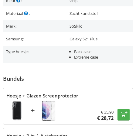
Kleur
:
Grijs
Materiaal
:
Zacht kunststof
Merk:
SoSkild
Samsung:
Galaxy S21 Plus
Type hoesje:
Back case
Extreme case
Bundels
Hoesje + Glazen Screenprotector
+
€
35,90
€
28,72
Hoesje + 3-in-1 Autohouder