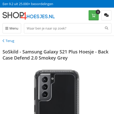
Een 9.2 uit 25.000+ beoordelingen
0
Menu
Terug
Terug
SoSkild - Samsung Galaxy S21 Plus Hoesje - Back
Case Defend 2.0 Smokey Grey