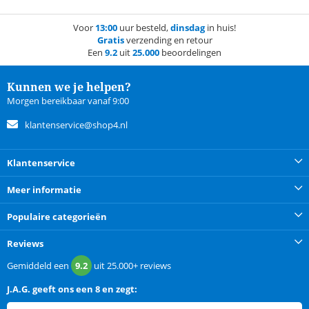
Voor
13:00
uur besteld,
dinsdag
in huis!
Gratis
verzending en retour
Een
9.2
uit
25.000
beoordelingen
Kunnen we je helpen?
Morgen bereikbaar vanaf 9:00
klantenservice@shop4.nl
Klantenservice
Meer informatie
Populaire categorieën
Reviews
Gemiddeld een
9.2
uit
25.000+
reviews
J.A.G.
geeft ons een
8 en zegt: