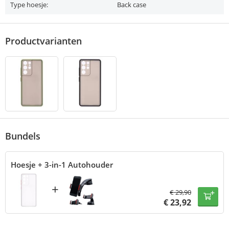
Type hoesje:
Back case
Productvarianten
Bundels
Hoesje + 3-in-1 Autohouder
+
€
29,90
€
23,92