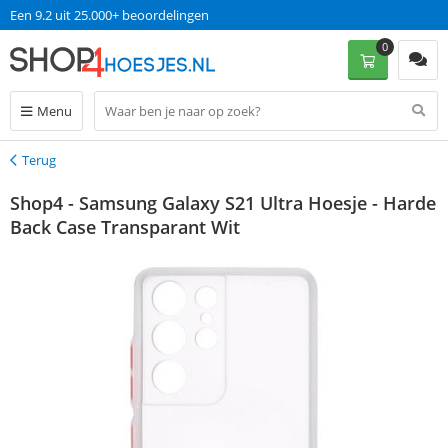
Een 9.2 uit 25.000+ beoordelingen
0
Menu
Terug
Terug
Shop4 - Samsung Galaxy S21 Ultra Hoesje - Harde
Back Case Transparant Wit