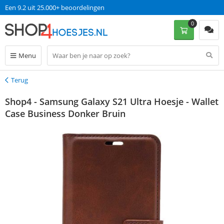
Een 9.2 uit 25.000+ beoordelingen
0
Menu
Terug
Terug
Shop4 - Samsung Galaxy S21 Ultra Hoesje - Wallet
Case Business Donker Bruin