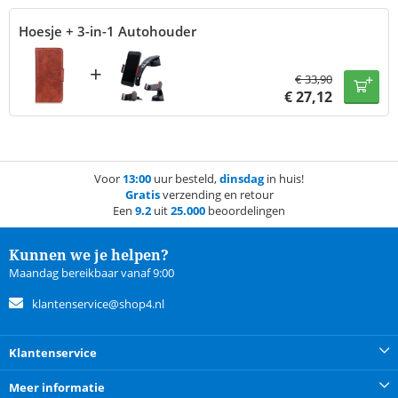
Hoesje + 3-in-1 Autohouder
+
€
33,90
€
27,12
Voor
13:00
uur besteld,
dinsdag
in huis!
Gratis
verzending en retour
Een
9.2
uit
25.000
beoordelingen
Kunnen we je helpen?
Maandag bereikbaar vanaf 9:00
klantenservice@shop4.nl
Klantenservice
Meer informatie