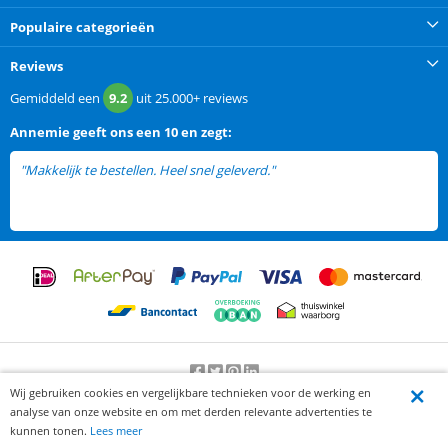
Populaire categorieën
Reviews
Gemiddeld een
9.2
uit
25.000+
reviews
Annemie
geeft ons een
10 en zegt:
"Makkelijk te bestellen. Heel snel geleverd."
Wij gebruiken cookies en vergelijkbare technieken voor de werking en
Beoordeling door klanten:
9.2
/
10
-
25000
beoordelingen
analyse van onze website en om met derden relevante advertenties te
© 2012-2026 Knaak Commerce B.V.
kunnen tonen.
Lees meer