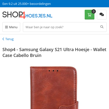
Een 9.2 uit 25.000+ beoordelingen
0
Menu
Terug
Terug
Shop4 - Samsung Galaxy S21 Ultra Hoesje - Wallet
Case Cabello Bruin