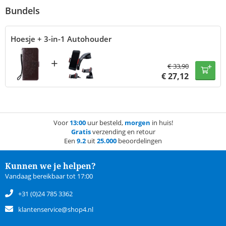
Bundels
Hoesje + 3-in-1 Autohouder
+
€
33,90
€
27,12
Voor
13:00
uur besteld,
morgen
in huis!
Gratis
verzending en retour
Een
9.2
uit
25.000
beoordelingen
Kunnen we je helpen?
Vandaag bereikbaar tot 17:00
+31 (0)24 785 3362
klantenservice@shop4.nl