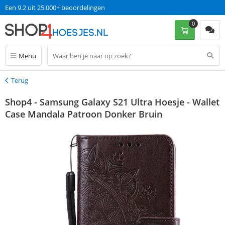
Een 9.2 uit 25.000+ beoordelingen
0
Menu
Terug
Terug
Shop4 - Samsung Galaxy S21 Ultra Hoesje - Wallet
Case Mandala Patroon Donker Bruin