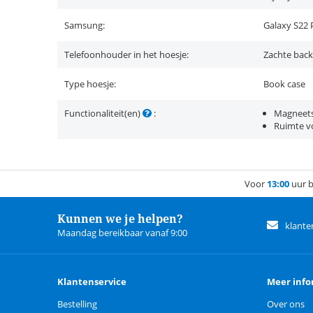
Samsung:
Galaxy S22 
Telefoonhouder in het hoesje:
Zachte back
Type hoesje:
Book case
Functionaliteit(en)
:
Magneets
Ruimte vo
Voor
13:00
uur b
Kunnen we je helpen?
klante
Maandag bereikbaar vanaf 9:00
Klantenservice
Meer info
Bestelling
Over ons