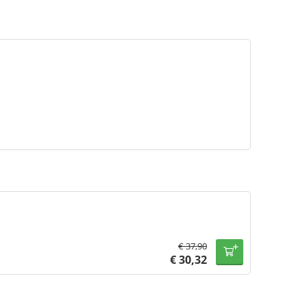
€
37,90
€
30,32