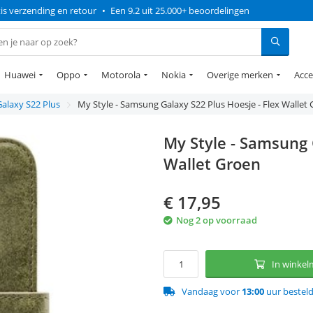
is verzending en retour
•
Een 9.2 uit 25.000+ beoordelingen
Huawei
Oppo
Motorola
Nokia
Overige merken
Acce
Galaxy S22 Plus
My Style - Samsung Galaxy S22 Plus Hoesje - Flex Wallet
My Style - Samsung 
Wallet Groen
€
17,95
Nog 2 op voorraad
In winke
Vandaag voor
13:00
uur bestel