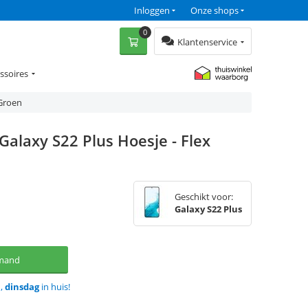
Inloggen
Onze shops
0
Klantenservice
ssoires
 Groen
Galaxy S22 Plus Hoesje - Flex
Geschikt voor:
Galaxy S22 Plus
lmand
d,
dinsdag
in huis!