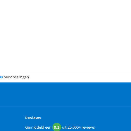
00
beoordelingen
Reviews
Gemiddeld een
9.2
uit
25.000+
reviews