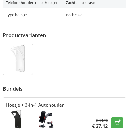
Telefoonhouder in het hoesje:
Zachte back case
Type hoesje:
Back case
Productvarianten
Bundels
Hoesje + 3-in-1 Autohouder
+
€
33,90
€
27,12