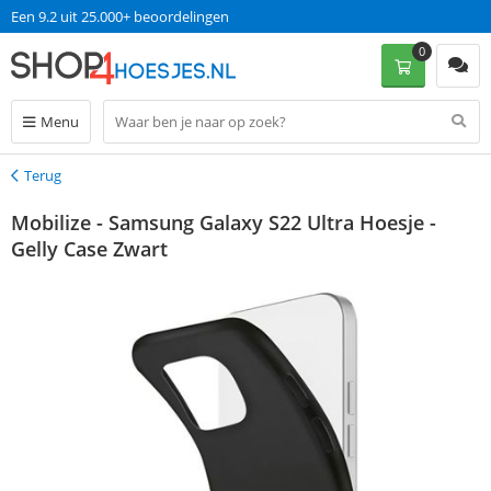
Een 9.2 uit 25.000+ beoordelingen
0
Menu
Terug
Terug
Mobilize - Samsung Galaxy S22 Ultra Hoesje -
Gelly Case Zwart