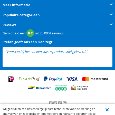
Meer informatie
Populaire categorieën
Reviews
Gemiddeld een
9.2
uit
25.000+
reviews
Stefan
geeft ons een
8 en zegt:
"Vooraan bij het zoeken. Juiste product snel geleverd."
Wij gebruiken cookies en vergelijkbare technieken voor de werking en
Beoordeling door klanten:
9.2
/
10
-
25000
beoordelingen
analyse van onze website en om met derden relevante advertenties te