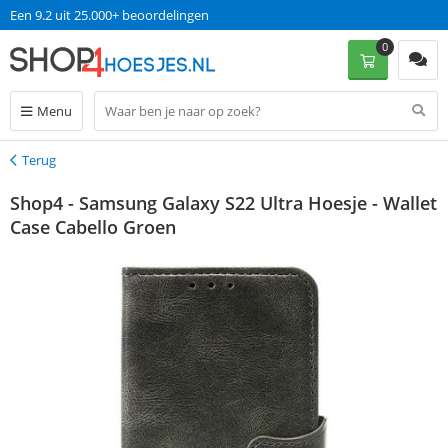
Een 9.2 uit 25.000+ beoordelingen
0
Menu
Terug
Terug
Shop4 - Samsung Galaxy S22 Ultra Hoesje - Wallet
Case Cabello Groen