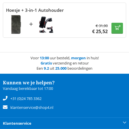
Hoesje + 3-in-1 Autohouder
+
€
31,90
€
25,52
Voor
13:00
uur besteld,
morgen
in huis!
Gratis
verzending en retour
Een
9.2
uit
25.000
beoordelingen
Kunnen we je helpen?
Vandaag bereikbaar tot 17:00
+31 (0)24 785 3362
klantenservice@shop4.nl
Klantenservice