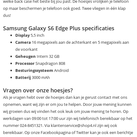
welke back case het beste bij jou past. De hoesjes vrolijken je telefoon
op maar beschermen je telefoon ook goed. Twee vliegen in één klap
dus!
Samsung Galaxy S6 Edge Plus specificaties
Display
5,5 inch
Camera
16 megapixels aan de achterkant en 5 megapixels aan
de voorkant
Geheugen
Intern 32 GB
Processor
Snapdragon 808
Besturingssysteem
Android
Batterij
3000 mAh
Vragen over onze hoesjes?
Als je vragen hebt over de hoesjes dan kan je gerust contact met ons
opnemen, want wij zijn er om jou te helpen. Door jouw mening kunnen
wij groeien dus wij vinden het ook leuk om jouw mening te horen. Op
werkdagen van 09:00 tot 17:00 uur zijn wij telefonisch bereikbaar op het
nummer 024-8451321. Via klantenservice@shop4.nl zijn wij ook
bereikbaar. Op onze Facebookpagina of Twitter kan je ook een berichtje