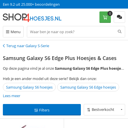
Een 9.2 uit 25.000+ beoordelingen
0
Menu
Terug naar Galaxy S-Serie
Terug
Samsung Galaxy S6 Edge Plus Hoesjes & Cases
Op deze pagina vind je al onze
Samsung Galaxy S6 Edge Plus hoesjes.
Gebruik de filtermogelijkheden aan de linkerkant van de pagina om zo
Heb je een ander model uit deze serie? Bekijk dan onze:
snel mogelijk tot jouw perfecte hoesje te komen. Als je er niet uit komt
Samsung Galaxy S6 hoesjes
Samsung Galaxy S6 Edge hoesjes
kun je ons bellen op 024-8451321 of mailen naar
klantenservice@shop4.nl. We willen je zo snel mogelijk helpen. Onze
Lees meer
klantenservice is op werkdagen geopend van 09:00 tot 17:00. Wij helpen
je graag verder!
Bestverkocht
Filters