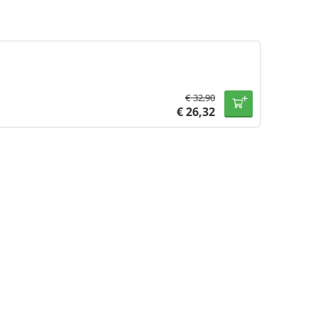
€
32,90
€
26,32