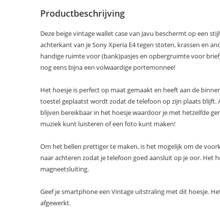
Productbeschrijving
Deze beige vintage wallet case van Javu beschermt op een stijl
achterkant van je Sony Xperia E4 tegen stoten, krassen en a
handige ruimte voor (bank)pasjes en opbergruimte voor briefge
nog eens bijna een volwaardige portemonnee!
Het hoesje is perfect op maat gemaakt en heeft aan de binne
toestel geplaatst wordt zodat de telefoon op zijn plaats blijft
blijven bereikbaar in het hoesje waardoor je met hetzelfde ge
muziek kunt luisteren of een foto kunt maken!
Om het bellen prettiger te maken, is het mogelijk om de voo
naar achteren zodat je telefoon goed aansluit op je oor. Het h
magneetsluiting.
Geef je smartphone een Vintage uitstraling met dit hoesje. Het 
afgewerkt.