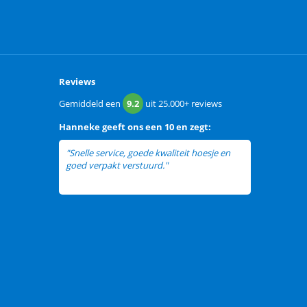
Reviews
Gemiddeld een
9.2
uit
25.000+
reviews
Hanneke
geeft ons een
10 en zegt:
"Snelle service, goede kwaliteit hoesje en
goed verpakt verstuurd."