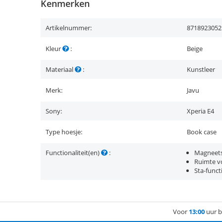
Kenmerken
Artikelnummer:
8718923052
Kleur
:
Beige
Materiaal
:
Kunstleer
Merk:
Javu
Sony:
Xperia E4
Type hoesje:
Book case
Functionaliteit(en)
:
Magneets
Ruimte vo
Sta-funct
Voor
13:00
uur b