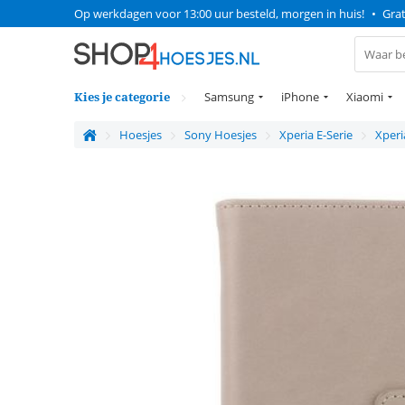
Op werkdagen voor 13:00 uur besteld, morgen in huis!
•
Grat
Kies je categorie
Samsung
iPhone
Xiaomi
Hoesjes
Sony Hoesjes
Xperia E-Serie
Xperi