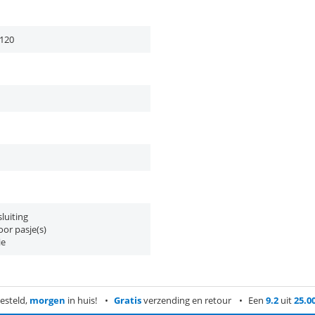
120
luiting
or pasje(s)
ie
esteld,
morgen
in huis!
Gratis
verzending en retour
Een
9.2
uit
25.0