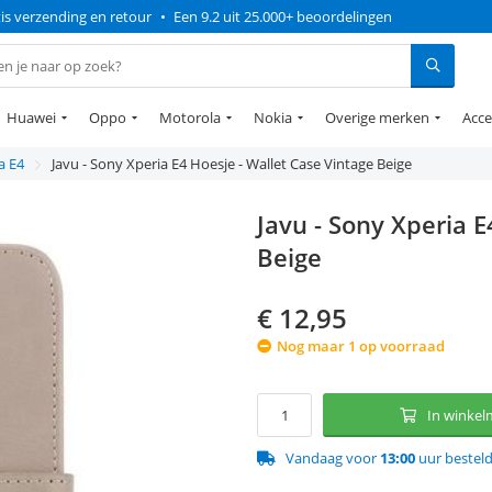
is verzending en retour
•
Een 9.2 uit 25.000+ beoordelingen
Huawei
Oppo
Motorola
Nokia
Overige merken
Acce
a E4
Javu - Sony Xperia E4 Hoesje - Wallet Case Vintage Beige
Javu - Sony Xperia E
Beige
€
12,95
Nog maar 1 op voorraad
In winke
Vandaag voor
13:00
uur bestel