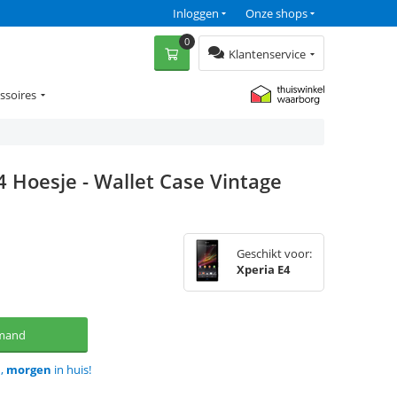
Inloggen
Onze shops
0
Klantenservice
ssoires
4 Hoesje - Wallet Case Vintage
Geschikt voor:
Xperia E4
lmand
d,
morgen
in huis!