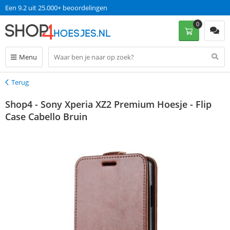
Een 9.2 uit 25.000+ beoordelingen
0
Menu
Terug
Terug
Shop4 - Sony Xperia XZ2 Premium Hoesje - Flip
Case Cabello Bruin