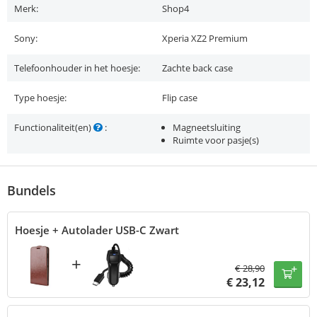
Merk:
Shop4
Sony:
Xperia XZ2 Premium
Telefoonhouder in het hoesje:
Zachte back case
Type hoesje:
Flip case
Functionaliteit(en)
:
Magneetsluiting
Ruimte voor pasje(s)
Bundels
Hoesje + Autolader USB-C Zwart
+
€
28,90
€
23,12