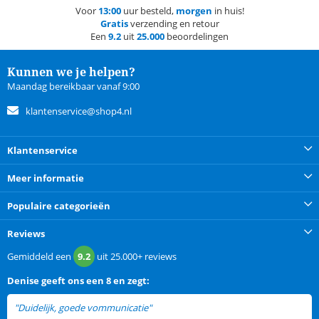
Voor
13:00
uur besteld,
morgen
in huis!
Gratis
verzending en retour
Een
9.2
uit
25.000
beoordelingen
Kunnen we je helpen?
Maandag bereikbaar vanaf 9:00
klantenservice@shop4.nl
Klantenservice
Meer informatie
Populaire categorieën
Reviews
Gemiddeld een
9.2
uit
25.000+
reviews
Denise
geeft ons een
8 en zegt:
"Duidelijk, goede vommunicatie"