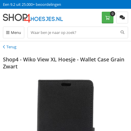
Een 9.2 uit 25.000+ beoordelingen
0
Menu
Terug
Terug
Shop4 - Wiko View XL Hoesje - Wallet Case Grain
Zwart