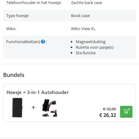
Telefoonhouder in het hoesje:
Zachte back case
Type hoesje:
Book case
Wiko:
Wiko View XL
Functionaliteit(en)
:
Magneetsluiting
Ruimte voor pasje(s)
Sta-functie
Bundels
Hoesje + 3-in-1 Autohouder
+
€
32,90
€
26,32