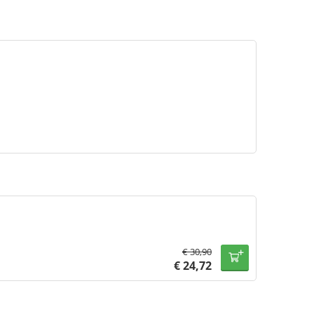
€
30,90
€
24,72