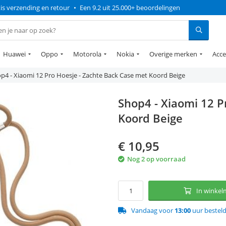
is verzending en retour
•
Een 9.2 uit 25.000+ beoordelingen
Huawei
Oppo
Motorola
Nokia
Overige merken
Acce
p4 - Xiaomi 12 Pro Hoesje - Zachte Back Case met Koord Beige
Shop4 - Xiaomi 12 P
Koord Beige
€
10,95
Nog 2 op voorraad
In winke
Vandaag voor
13:00
uur bestel