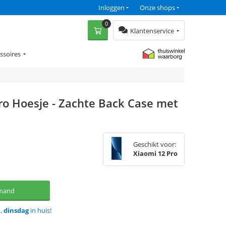
Inloggen
Onze shops
0
Klantenservice
ssoires
ro Hoesje - Zachte Back Case met
Geschikt voor:
Xiaomi 12 Pro
lmand
d,
dinsdag
in huis!