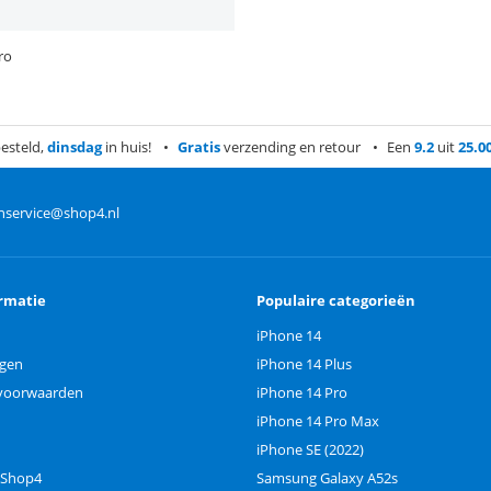
ro
esteld,
dinsdag
in huis!
Gratis
verzending en retour
Een
9.2
uit
25.0
nservice@shop4.nl
rmatie
Populaire categorieën
iPhone 14
ngen
iPhone 14 Plus
voorwaarden
iPhone 14 Pro
iPhone 14 Pro Max
iPhone SE (2022)
 Shop4
Samsung Galaxy A52s