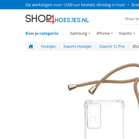
Op werkdagen voor 13:00 uur besteld, dinsdag in huis!
•
Grat
Kies je categorie
Samsung
iPhone
Xiaomi
Hoesjes
Xiaomi Hoesjes
Xiaomi 12 Pro
Sho