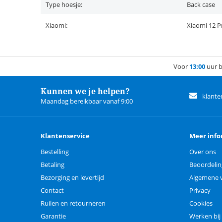
Type hoesje:
Back case
Xiaomi:
Xiaomi 12 P
Voor
13:00
uur b
Kunnen we je helpen?
klante
Maandag bereikbaar vanaf 9:00
Klantenservice
Meer info
Bestelling
Over ons
Betaling
Beoordeli
Bezorging en levertijd
Algemene 
Contact
Privacy
Ruilen en retourneren
Cookies
Garantie
Werken bij