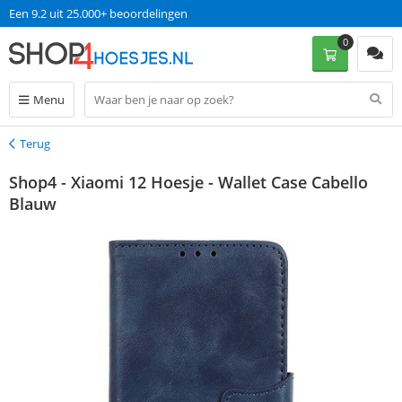
Een 9.2 uit 25.000+ beoordelingen
0
Menu
Terug
Terug
Shop4 - Xiaomi 12 Hoesje - Wallet Case Cabello
Blauw