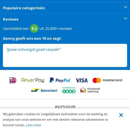
Populaire categorieën
Reviews
Gemiddeld een
9.2
uit
25.000+
reviews
danny
geeft ons een
10 en zegt:
"goeie ontvangst goed verpakt"
Wij gebruiken cookies en vergelijkbare technieken voor de werking en
Beoordeling door klanten:
9.2
/
10
-
25000
beoordelingen
analyse van onze website en om met derden relevante advertenties te
© 2012-2026 Knaak Commerce B.V.
kunnen tonen.
Lees meer