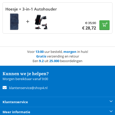
Hoesje + 3-in-1 Autohouder
+
€
35,90
€
28,72
Voor
13:00
uur besteld,
morgen
in huis!
Gratis
verzending en retour
Een
9.2
uit
25.000
beoordelingen
Kunnen we je helpen?
Morgen bereikbaar vanaf 9:00
klantenservice@shop4.nl
Klantenservice
Meer informatie