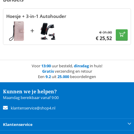
Hoesje + 3-in-1 Autohouder
+
€
31,90
€
25,52
Voor
13:00
uur besteld,
dinsdag
in huis!
Gratis
verzending en retour
Een
9.2
uit
25.000
beoordelingen
Kunnen we je helpen?
Maandag bereikbaar vanaf 9:00
klantenservice@shop4.nl
Klantenservice