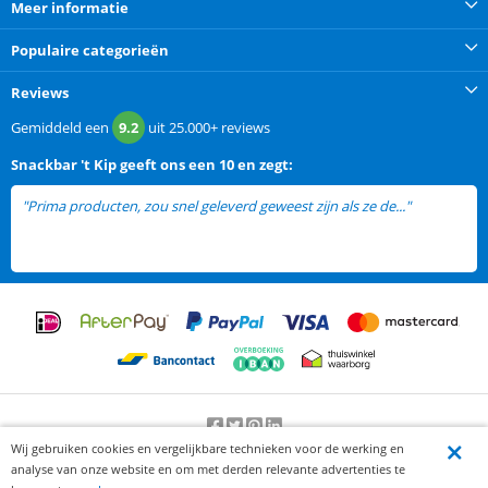
Meer informatie
Populaire categorieën
Reviews
Gemiddeld een
9.2
uit
25.000+
reviews
Snackbar 't Kip
geeft ons een
10 en zegt:
"Prima producten, zou snel geleverd geweest zijn als ze de..."
lees
meer
Wij gebruiken cookies en vergelijkbare technieken voor de werking en
Beoordeling door klanten:
9.2
/
10
-
25000
beoordelingen
analyse van onze website en om met derden relevante advertenties te
© 2012-2026 Knaak Commerce B.V.