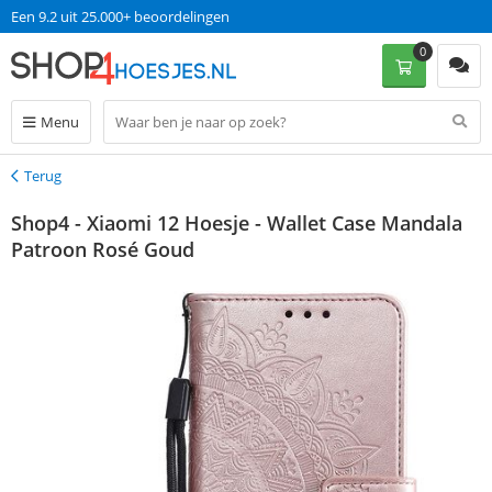
Een 9.2 uit 25.000+ beoordelingen
0
Menu
Terug
Terug
Shop4 - Xiaomi 12 Hoesje - Wallet Case Mandala
Patroon Rosé Goud