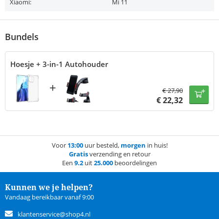
Xiaomi:
Mi 11
Bundels
Hoesje + 3-in-1 Autohouder
+
€
27,90
€
22,32
Voor
13:00
uur besteld,
morgen
in huis!
Gratis
verzending en retour
Een
9.2
uit
25.000
beoordelingen
Kunnen we je helpen?
Vandaag bereikbaar vanaf 9:00
klantenservice@shop4.nl