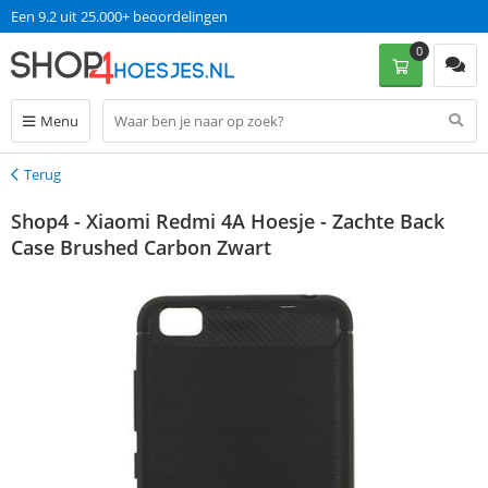
Een 9.2 uit 25.000+ beoordelingen
0
Menu
Terug
Terug
Shop4 - Xiaomi Redmi 4A Hoesje - Zachte Back
Case Brushed Carbon Zwart