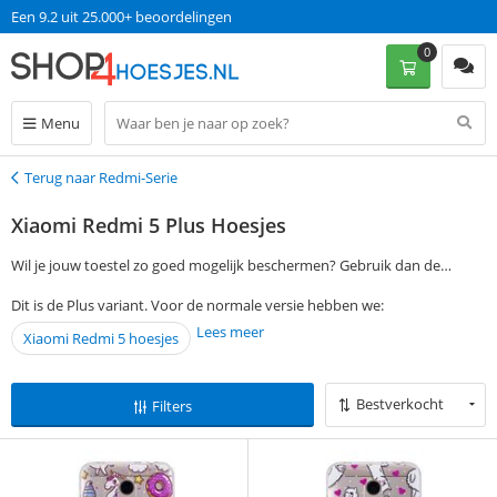
Een 9.2 uit 25.000+ beoordelingen
0
Menu
Terug naar Redmi-Serie
Terug
Xiaomi Redmi 5 Plus Hoesjes
Wil je jouw toestel zo goed mogelijk beschermen? Gebruik dan de
filtermogelijkheden aan de linkerkant van deze pagina om het Xiaomi
Dit is de Plus variant. Voor de normale versie hebben we:
Redmi 5 Plus hoesje te vinden dat bij jou en jouw toestel past. Heb je
Lees meer
Xiaomi Redmi 5 hoesjes
een keuze gemaakt? Bestel dan op werkdagen voor 13:00 en ontvang
jouw hoesje of case de volgende dag al in huis. Zonder verzendkosten!
Bestverkocht
Filters