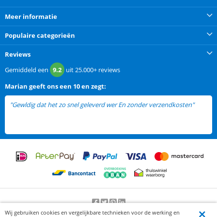
Meer informatie
Populaire categorieën
Reviews
Gemiddeld een
9.2
uit
25.000+
reviews
Marian
geeft ons een
10 en zegt:
"Gewldig dat het zo snel geleverd wer En zonder verzendkosten"
Wij gebruiken cookies en vergelijkbare technieken voor de werking en
Beoordeling door klanten:
9.2
/
10
-
25000
beoordelingen